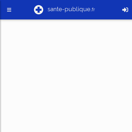
sante-publique.
fr