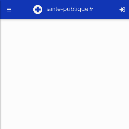
sante-publique.
fr