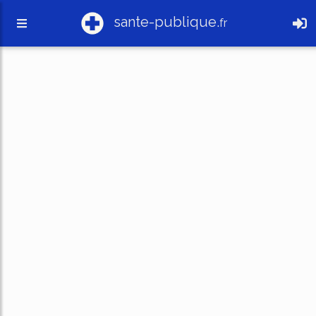
sante-publique.
fr