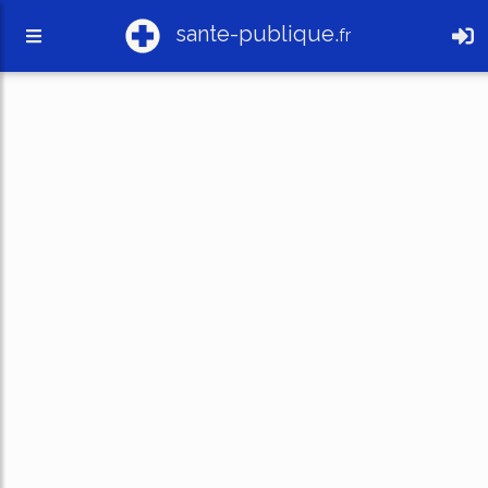
sante-publique.
fr