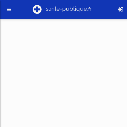
sante-publique.
fr