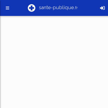
sante-publique.
fr