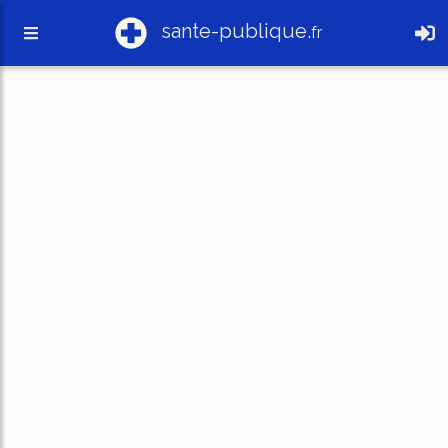
sante-publique.
fr