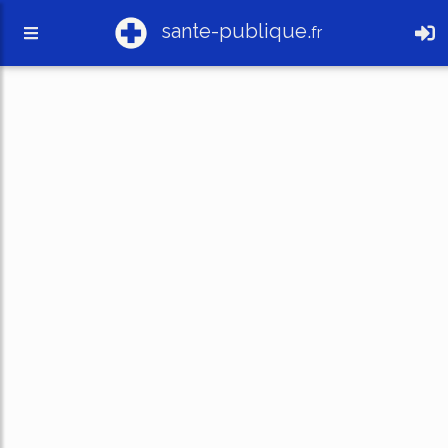
sante-publique.
fr