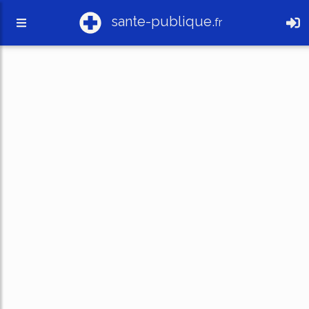
sante-publique.
fr