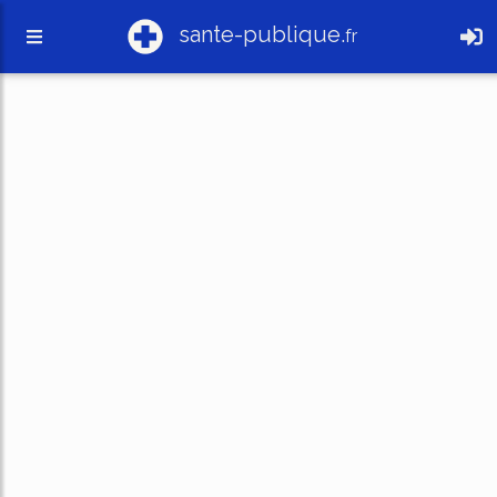
sante-publique.
fr