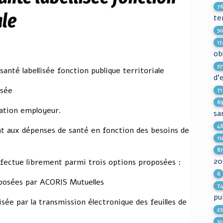
7
ale
te
3
17
ob
57
nté labellisée fonction publique territoriale
d'
isée
71
6
ipation employeur.
sa
4
nt aux dépenses de santé en fonction des besoins de
11
8
20
ffectue librement parmi trois options proposées :
6
oposées par ACORIS Mutuelles
7
pu
sée par la transmission électronique des feuilles de
23
12