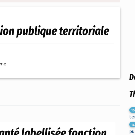
tion publique territoriale
ème
D
T
13
te
14
nté labellisée fonction
pu