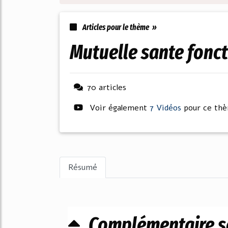
Articles pour le thème »
mutuelle sante fonc
70 articles
Voir également
7 Vidéos
pour ce th
Résumé
Complémentaire sa