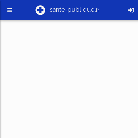
sante-publique.
fr