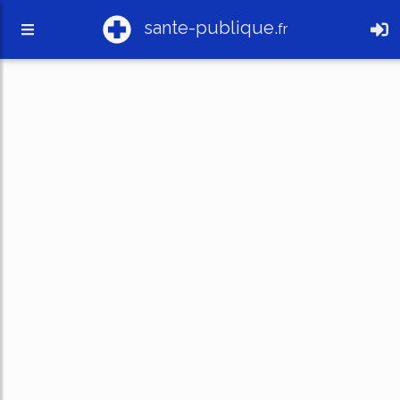
sante-publique.
fr