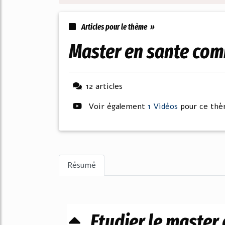
Articles pour le thème »
master en sante co
12 articles
Voir également
1 Vidéos
pour ce th
Résumé
Etudier le master