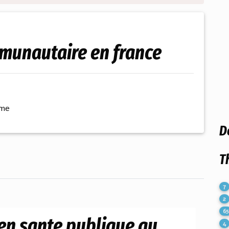
mmunautaire en france
ème
D
T
7
2
65
 en sante publique au
4