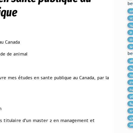
be
ique
2
12
14
31
53
au Canada
32
be
ide de animal
38
54
59
vre mes études en sante publique au Canada, par la
21
2
9
8
m
37
43
 titulaire d'un master 2 en management et
38