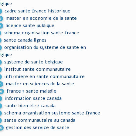
lgique
cadre sante france historique
2
master en economie de la sante
5
licence sante publique
2
schema organisation sante france
sante canada lignes
organisation du systeme de sante en
lgique
systeme de sante belgique
institut sante communautaire
infirmiere en sante communautaire
master en sciences de la sante
6
france 5 sante maladie
46
information sante canada
6
sante bien etre canada
4
schema organisation systeme sante france
sante communautaire au canada
gestion des service de sante
6