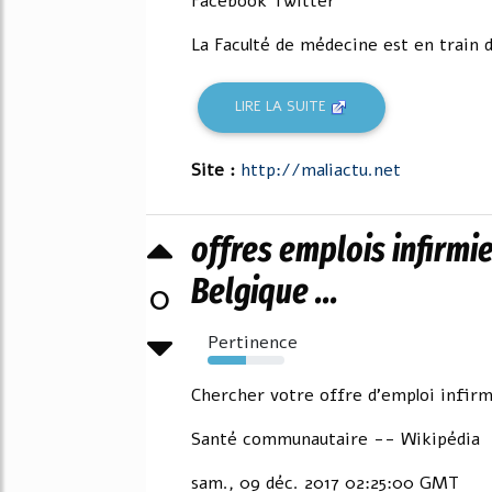
Facebook Twitter
La Faculté de médecine est en train de
LIRE LA SUITE
Site :
http://maliactu.net
offres emplois infirm
Belgique ...
0
Pertinence
50%
Chercher votre offre d'emploi infir
Santé communautaire -- Wikipédia
sam., 09 déc. 2017 02:25:00 GMT