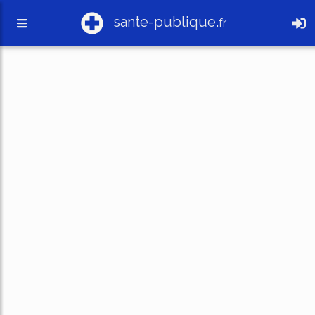
sante-publique.
fr