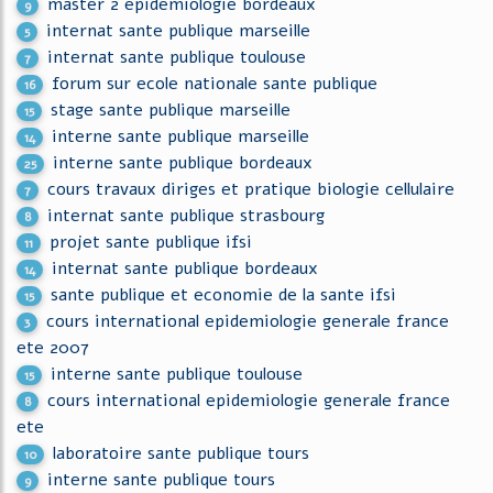
master 2 epidemiologie bordeaux
9
internat sante publique marseille
5
internat sante publique toulouse
7
forum sur ecole nationale sante publique
16
stage sante publique marseille
15
interne sante publique marseille
14
interne sante publique bordeaux
25
cours travaux diriges et pratique biologie cellulaire
7
internat sante publique strasbourg
8
projet sante publique ifsi
11
internat sante publique bordeaux
14
sante publique et economie de la sante ifsi
15
cours international epidemiologie generale france
3
ete 2007
interne sante publique toulouse
15
cours international epidemiologie generale france
8
ete
laboratoire sante publique tours
10
interne sante publique tours
9