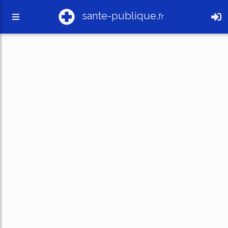
sante-publique.
fr