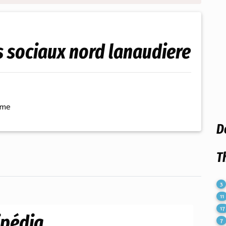
es sociaux nord lanaudiere
ème
D
T
3
11
17
ipédia
7