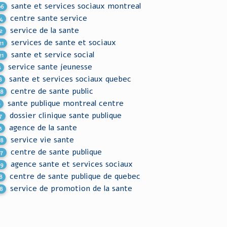
sante et services sociaux montreal
06
centre sante service
4
service de la sante
2
services de sante et sociaux
21
sante et service social
21
service sante jeunesse
3
sante et services sociaux quebec
8
centre de sante public
48
sante publique montreal centre
9
dossier clinique sante publique
7
agence de la sante
3
service vie sante
28
centre de sante publique
67
agence sante et services sociaux
79
centre de sante publique de quebec
8
service de promotion de la sante
8