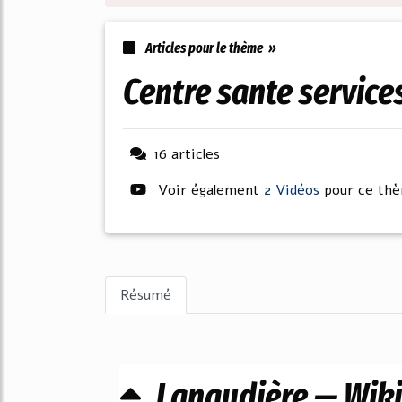
Articles pour le thème »
centre sante servic
16 articles
Voir également
2 Vidéos
pour ce th
Résumé
Lanaudière — Wik