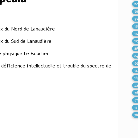
2
85
93
15
ux du Nord de Lanaudière
15
ux du Sud de Lanaudière
11
51
 physique Le Bouclier
2
9
éficience intellectuelle et trouble du spectre de
14
18
4
7
4
17
38