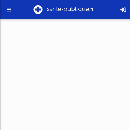
sante-publique.
fr